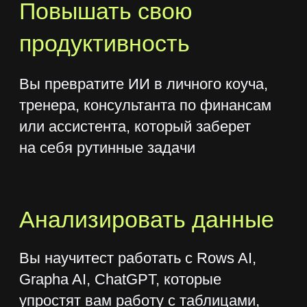
Создадим
собственного
аватара
В бонусном модуле освоим
технологии для производства
мультимедийного контента