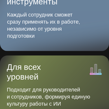
В 2025 году сотрудник,
игнорирующий
нейросети,
рискует
остаться в прошлом
Присоединяйтесь к будущему, где ИИ
определяет эффективность и задает
новые стандарты
Получить доступ
Начните экономить
до 20 часов