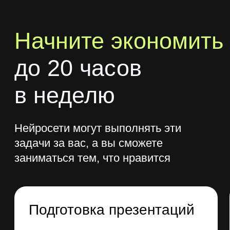
контент
C помощью Midjorney и DALL-E ваши
иллюстрации и изображения выйдут
на новый уровень, презентации
будут захватывать внимание,
а благодаря ChatGPT и TandexGPT
копирайтинг перестанет отбирать
много времени
Повышать свою
продуктивность
Вы превратите ИИ в личного коуча,
тренера, консультанта по финансам
или ассистента, который заберет
на себя рутинные задачи