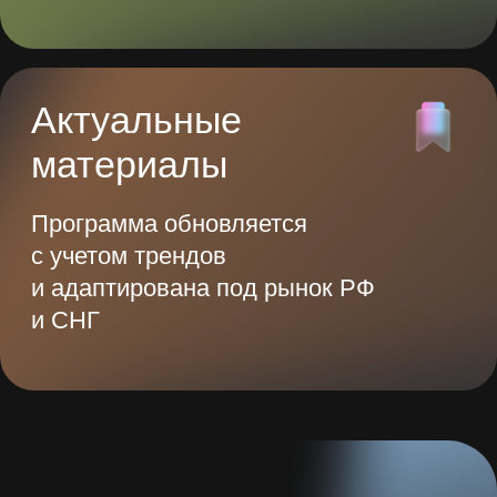
в неделю
Нейросети могут выполнять эти
задачи за вас, а вы сможете
заниматься тем, что нравится
Адаптация
Подготовка презентаций
под ваканс
2 часа
5 часов
1 час