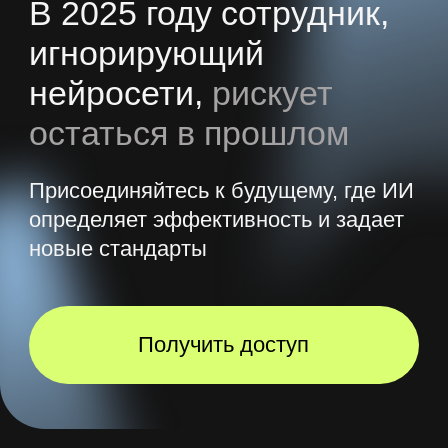
В результате вы
научитесь
Работать с разными
нейросетями
Вы познакомитесь со всеми
востребованными нейросетями,
на реальных кейсах разберетесь
в их функционале и внедрите в свою
работу
Создавать уникальный