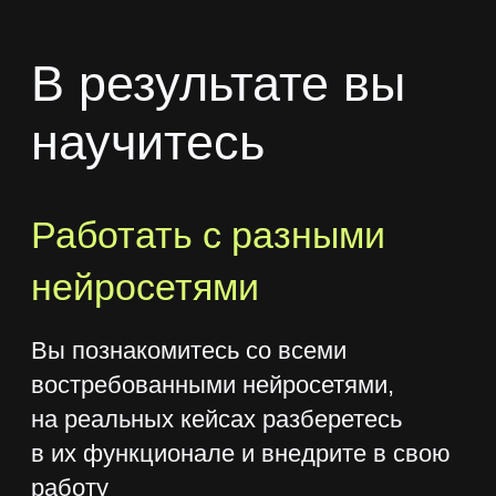
Дмитрий Чинянин
Эксперт по внедрению ИИ в бизнес
с опытом более 2,5 лет, автор
образовательных курсов
и предприниматель.
Реализовал проекты для Borjomi,
Азбука Вкуса, Lerna.
Создает и внедряет ИИ-решения:
прогнозирование продаж,
автоматизация HR, генерация
корпоративных презентаций.
Преподаватель GeekBrains и Lerna,
автор курсов по нейросетям
и digital-маркетингу.