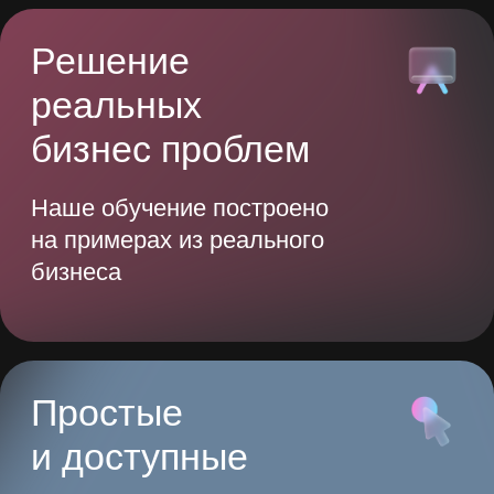
Для всех
уровней
Подходит для руководителей
и сотрудников, формируя единую
культуру работы с ИИ
Актуальные
материалы
Программа обновляется
с учетом трендов
и адаптирована под рынок РФ
и СНГ