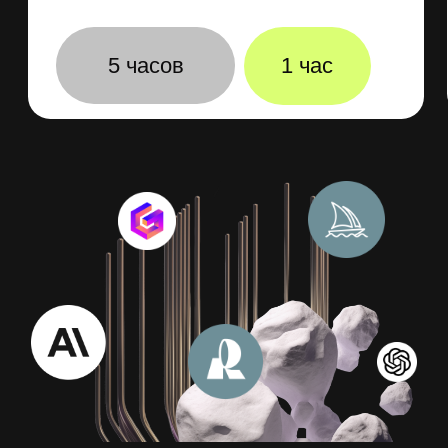
Анализировать данные
Вы научитест работать с Rows AI,
Grapha AI, ChatGPT, которые
упростят вам работу с таблицами,
помогут находить ошибки и быстро
генерить качественные выводы
Эксперт курса