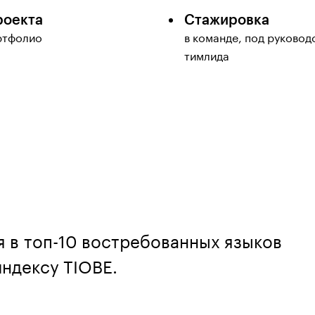
роекта
Стажировка
ртфолио
в команде, под руковод
тимлида
я в топ-10 востребованных языков
ндексу TIOBE.