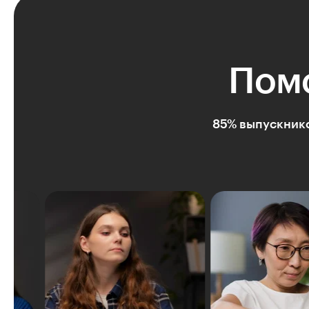
Помо
85% выпускнико