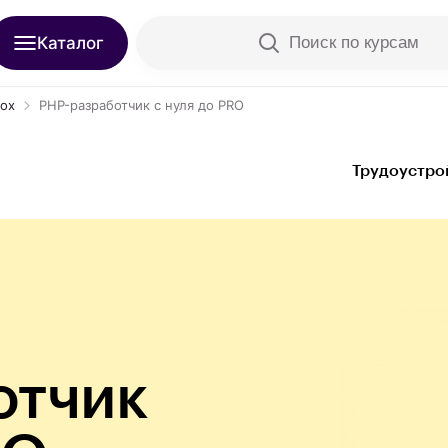
Каталог
Поиск по курсам
box
PHP-разработчик с нуля до PRO
Трудоустро
отчик