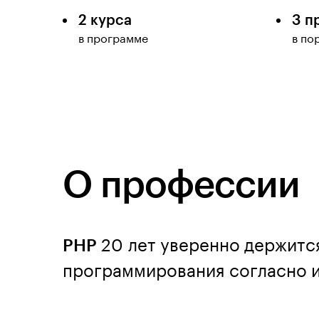
2 курса
3 п
в программе
в по
О профессии
PHP
20 лет уверенно держитс
программирования согласно и