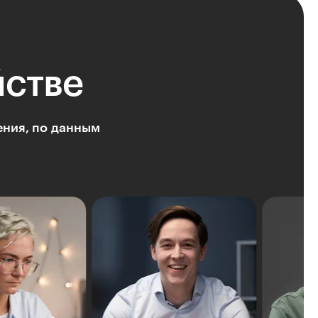
йстве
ения, по данным