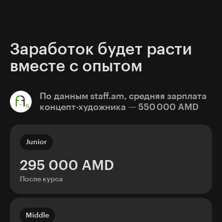
агентства. Поэтому даже новичкам готовы
платить от 295 000 AMD.
Вы сможете предлагать своё видение
персонажей и локаций. Будете воплощать
креативные идеи, создавая визуальную
атмосферу в концептах.
Заработок будет расти
вместе с опытом
По данным staff.am, cредняя зарплата
концепт-художника — 550 000 AMD
Junior
295 000 AMD
После курса
Middle