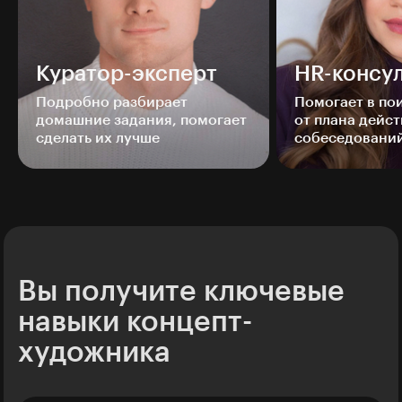
Куратор-эксперт
HR-консул
Подробно разбирает
Помогает в п
домашние задания, помогает
от плана дейст
сделать их лучше
собеседовани
Вы получите ключевые
навыки концепт-
художника