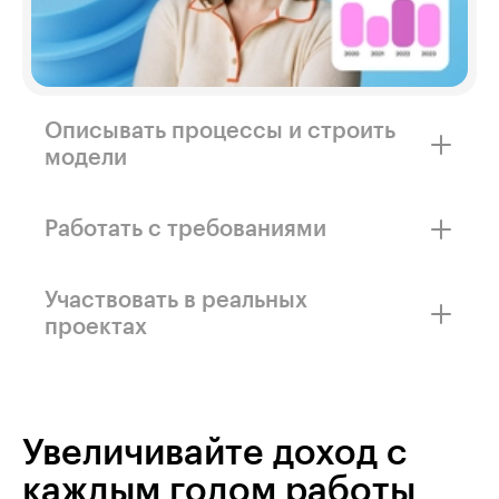
Описывать процессы и строить
модели
Сможете формализовать бизнес-процессы
и представлять их в понятных схемах.
Работать с требованиями
Разберётесь, как собирать, структурировать
и согласовывать требования к продукту.
Участвовать в реальных
проектах
Получите практический опыт и кейсы,
которые можно добавить в портфолио.
Увеличивайте доход с
каждым годом работы