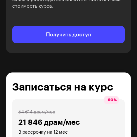
стоимость курса.
Получить доступ
Записаться на курс
-
60
%
54 614 драм/мес
21 846 драм/мес
В рассрочку на 12 мес