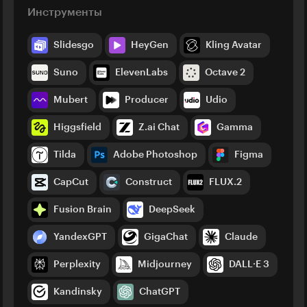
Инструменты
Slidesgo
HeyGen
Kling Avatar
Suno
ElevenLabs
Octave 2
Mubert
Producer
Udio
Higgsfield
Z.ai Chat
Gamma
Tilda
Adobe Photoshop
Figma
CapCut
Construct
FLUX.2
Fusion Brain
DeepSeek
YandexGPT
GigaChat
Claude
Perplexity
Midjourney
DALL·E 3
Kandinsky
ChatGPT