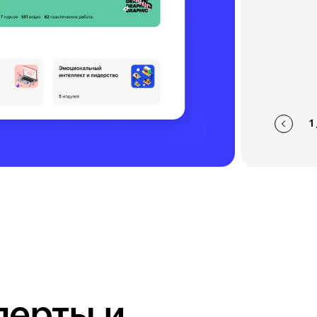
1
перты и