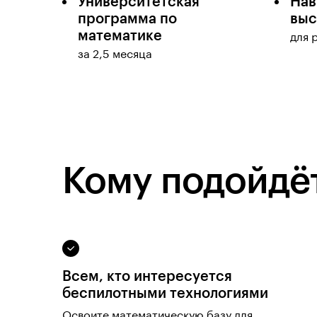
Университетская
Нав
программа по
выс
математике
для 
за 2,5 месяца
Кому подойдёт
Всем, кто интересуется
беспилотными технологиями
Освоите математическую базу для