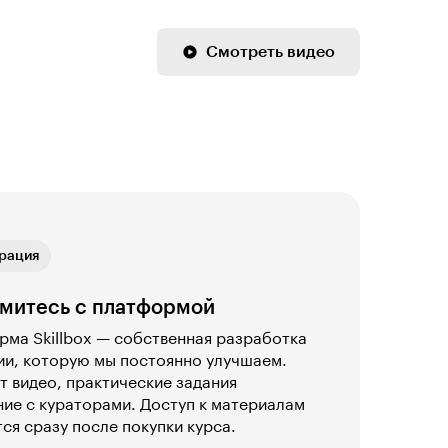
Смотреть видео
ная версия
рация
ика
ая связь
ная версия
рация
митесь с платформой
ма Skillbox — собственная разработка
ии, которую мы постоянно улучшаем.
т видео, практические задания
ие с кураторами. Доступ к материалам
ся сразу после покупки курса.