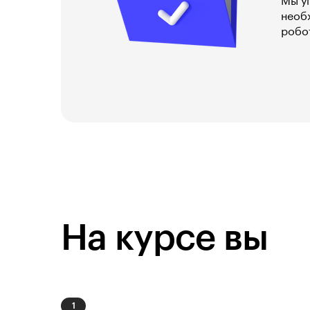
Мы уп
необ
робо
На курсе вы