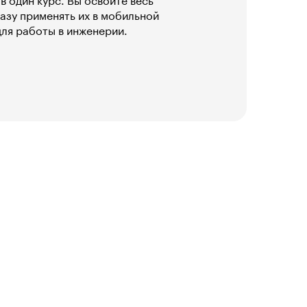
 один курс. Вы освоите весь
зу применять их в мобильной
для работы в инженерии.