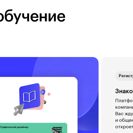
обучение
Мобиль
Регист
Теория
Практ
Обратн
Мобиль
Регист
Знако
Платфор
компан
Вас жду
и общен
откроет