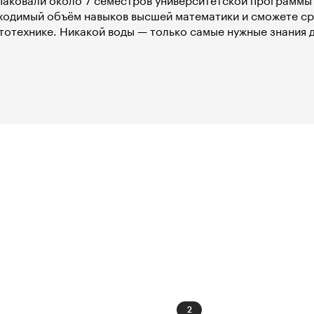
аковали около 7 семестров университетской программы в
ходимый объём навыков высшей математики и сможете сра
тотехнике. Никакой воды — только самые нужные знания 