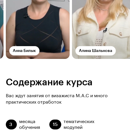
Анна Билык
Алина Шальнова
Содержание курса
Вас ждут занятия от визажиста M.A.C и много
практических отработок
месяца
тематических
3
15
обучения
модулей