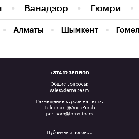
н
Ванадзор
Гюмри
Алматы
Шымкент
Гоме
+374 12 350 500
Общие вопросы:
sales@lerna.team
Размещение курсов на Lerna:
Telegram @AnnaPorah
partners@lerna.team
Публичный договор