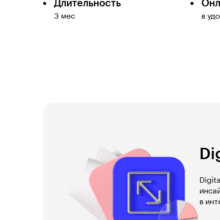
Длительность
Онл
3 мес
в уд
Di
Digit
инса
в инт