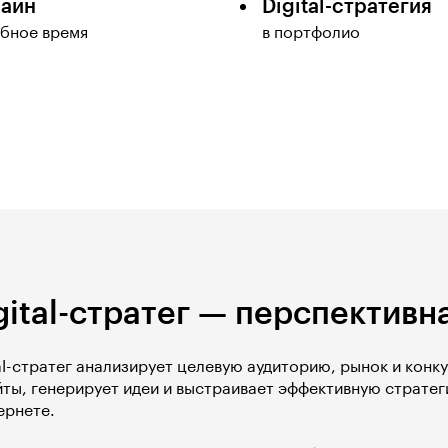
айн
Digital-стратегия
обное время
в портфолио
gital-стратег — перспектив
al-стратег анализирует целевую аудиторию, рынок и конк
йты, генерирует идеи и выстраивает эффективную страте
ернете.