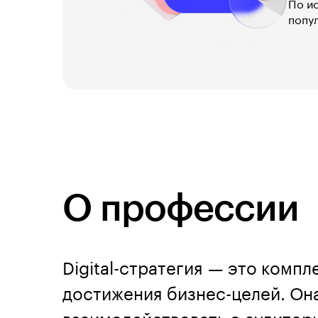
По ис
попул
О профессии
Digital-стратегия — это комп
достижения бизнес-целей. Она