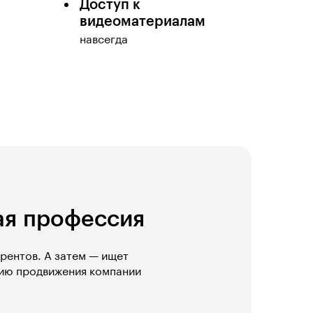
Доступ к
видеоматериалам
навсегда
ная профессия
урентов. А затем — ищет
гию продвижения компании