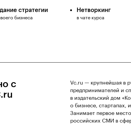
дание стратегии
Нетворкинг
своего бизнеса
в чате курса
но с
Vc.ru — крупнейшая в 
предпринимателей и сп
.ru
в издательский дом «К
о бизнесе, стартапах, 
Занимает первое место
российских СМИ в сфере