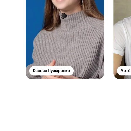
Ксения Пузыренко
Артё