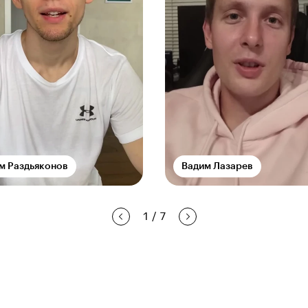
м Раздьяконов
Вадим Лазарев
1
/
7