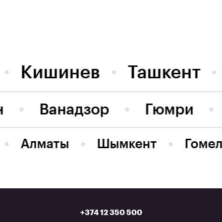
Кишинев
Ташкент
н
Ванадзор
Гюмри
Алматы
Шымкент
Гомел
+374 12 350 500